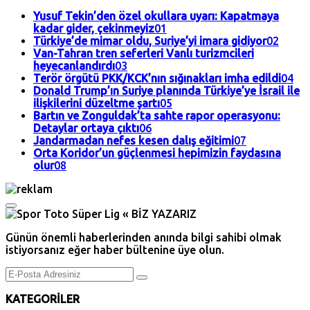
Yusuf Tekin’den özel okullara uyarı: Kapatmaya
kadar gider, çekinmeyiz
01
Türkiye’de mimar oldu, Suriye’yi imara gidiyor
02
Van-Tahran tren seferleri Vanlı turizmcileri
heyecanlandırdı
03
Terör örgütü PKK/KCK’nın sığınakları imha edildi
04
Donald Trump’ın Suriye planında Türkiye’ye İsrail ile
ilişkilerini düzeltme şartı
05
Bartın ve Zonguldak’ta sahte rapor operasyonu:
Detaylar ortaya çıktı
06
Jandarmadan nefes kesen dalış eğitimi
07
Orta Koridor’un güçlenmesi hepimizin faydasına
olur
08
Günün önemli haberlerinden anında bilgi sahibi olmak
istiyorsanız eğer haber bültenine üye olun.
KATEGORİLER