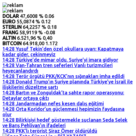
DOLAR
47,6008
% 0.06
EURO
55,0874
% 0.12
STERLIN
64,2257
% 0.18
FRANG
58,9119
% -0.08
ALTIN
6.521,96
% 0,40
BITCOIN
64.918,00
1.172
14:28
Yusuf Tekin’den özel okullara uyarı: Kapatmaya
kadar gider, çekinmeyiz
14:28
Türkiye’de mimar oldu, Suriye’yi imara gidiyor
14:28
Van-Tahran tren seferleri Vanlı turizmcileri
heyecanlandırdı
14:28
Terör örgütü PKK/KCK’nın sığınakları imha edildi
14:28
Donald Trump’ın Suriye planında Türkiye’ye İsrail ile
ilişkilerini düzeltme şartı
14:28
Bartın ve Zonguldak’ta sahte rapor operasyonu:
Detaylar ortaya çıktı
14:28
Jandarmadan nefes kesen dalış eğitimi
14:28
Orta Koridor’un güçlenmesi hepimizin faydasına
olur
14:28
Bilirkişiyi hedef göstermekle suçlanan Seda Selek
ve Barış Pehlivan’ın ifadeleri
14:28
PKK’lı terörist Şiraz Ömer öldürüldü