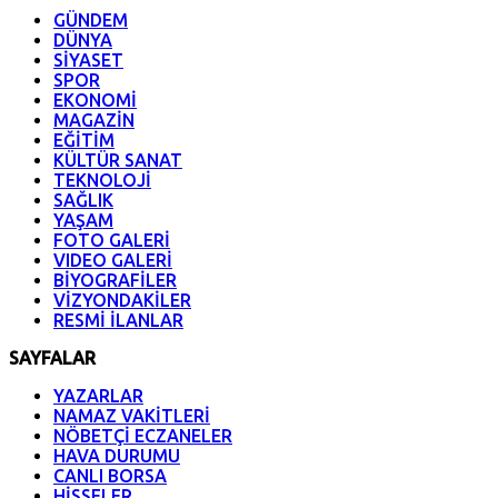
GÜNDEM
DÜNYA
SİYASET
SPOR
EKONOMİ
MAGAZİN
EĞİTİM
KÜLTÜR SANAT
TEKNOLOJİ
SAĞLIK
YAŞAM
FOTO GALERİ
VIDEO GALERİ
BİYOGRAFİLER
VİZYONDAKİLER
RESMİ İLANLAR
SAYFALAR
YAZARLAR
NAMAZ VAKİTLERİ
NÖBETÇİ ECZANELER
HAVA DURUMU
CANLI BORSA
HİSSELER