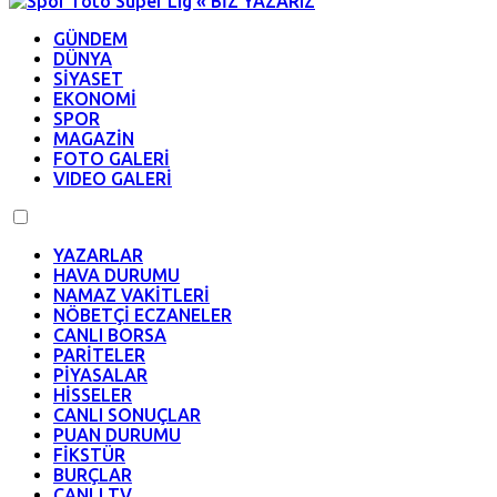
GÜNDEM
DÜNYA
SİYASET
EKONOMİ
SPOR
MAGAZİN
FOTO GALERİ
VIDEO GALERİ
YAZARLAR
HAVA DURUMU
NAMAZ VAKİTLERİ
NÖBETÇİ ECZANELER
CANLI BORSA
PARİTELER
PİYASALAR
HİSSELER
CANLI SONUÇLAR
PUAN DURUMU
FİKSTÜR
BURÇLAR
CANLI TV