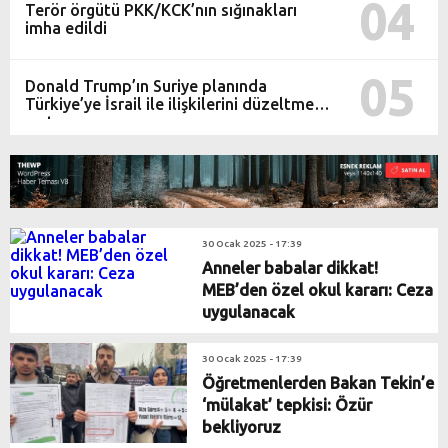
04
Terör örgütü PKK/KCK’nın sığınakları
imha edildi
05
Donald Trump’ın Suriye planında
Türkiye’ye İsrail ile ilişkilerini düzeltme
şartı
30 Ocak 2025 - 17:39
Anneler babalar dikkat!
MEB’den özel okul kararı: Ceza
uygulanacak
30 Ocak 2025 - 17:39
Öğretmenlerden Bakan Tekin’e
‘mülakat’ tepkisi: Özür
bekliyoruz