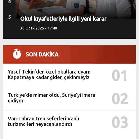
4
5
karar
Köprü ve otoyollardan sonra okullar 
dövize endekslendi!
30 Ocak 2025 - 17:40
SON DAKİKA
01
Yusuf Tekin’den özel okullara uyarı:
Kapatmaya kadar gider, çekinmeyiz
02
Türkiye’de mimar oldu, Suriye’yi imara
gidiyor
03
Van-Tahran tren seferleri Vanlı
turizmcileri heyecanlandırdı