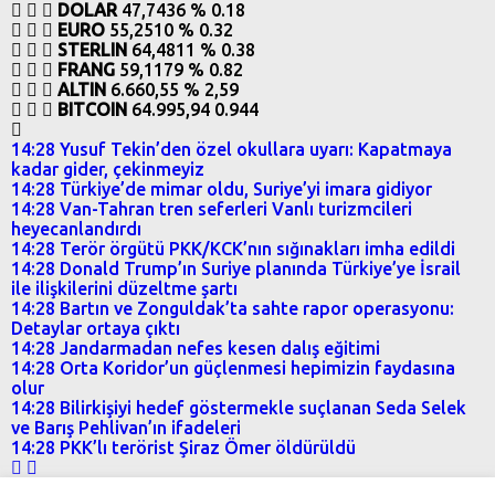
DOLAR
47,7436
% 0.18
EURO
55,2510
% 0.32
STERLIN
64,4811
% 0.38
FRANG
59,1179
% 0.82
ALTIN
6.660,55
% 2,59
BITCOIN
64.995,94
0.944
14:28
Yusuf Tekin’den özel okullara uyarı: Kapatmaya
kadar gider, çekinmeyiz
14:28
Türkiye’de mimar oldu, Suriye’yi imara gidiyor
14:28
Van-Tahran tren seferleri Vanlı turizmcileri
heyecanlandırdı
14:28
Terör örgütü PKK/KCK’nın sığınakları imha edildi
14:28
Donald Trump’ın Suriye planında Türkiye’ye İsrail
ile ilişkilerini düzeltme şartı
14:28
Bartın ve Zonguldak’ta sahte rapor operasyonu:
Detaylar ortaya çıktı
14:28
Jandarmadan nefes kesen dalış eğitimi
14:28
Orta Koridor’un güçlenmesi hepimizin faydasına
olur
14:28
Bilirkişiyi hedef göstermekle suçlanan Seda Selek
ve Barış Pehlivan’ın ifadeleri
14:28
PKK’lı terörist Şiraz Ömer öldürüldü