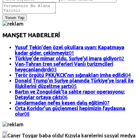
Yorum Yap
MANŞET HABERLERİ
Yusuf Tekin’den özel okullara uyarı: Kapatmaya
kadar gider, çekinmeyiz
01
Türkiye’de mimar oldu, Suriye’yi imara gidiyor
02
Van-Tahran tren seferleri Vanlı turizmcileri
heyecanlandırdı
03
Terör örgütü PKK/KCK’nın sığınakları imha edildi
04
Donald Trump’ın Suriye planında Türkiye’ye İsrail ile
ilişkilerini düzeltme şartı
05
Bartın ve Zonguldak’ta sahte rapor operasyonu:
Detaylar ortaya çıktı
06
Jandarmadan nefes kesen dalış eğitimi
07
Orta Koridor’un güçlenmesi hepimizin faydasına
olur
08