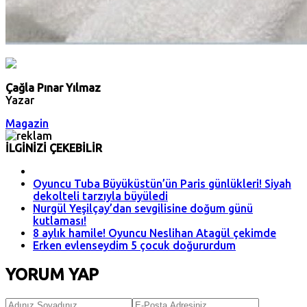
Çağla Pınar Yılmaz
Yazar
Magazin
İLGİNİZİ ÇEKEBİLİR
Oyuncu Tuba Büyüküstün’ün Paris günlükleri! Siyah
dekolteli tarzıyla büyüledi
Nurgül Yeşilçay’dan sevgilisine doğum günü
kutlaması!
8 aylık hamile! Oyuncu Neslihan Atagül çekimde
Erken evlenseydim 5 çocuk doğururdum
YORUM YAP