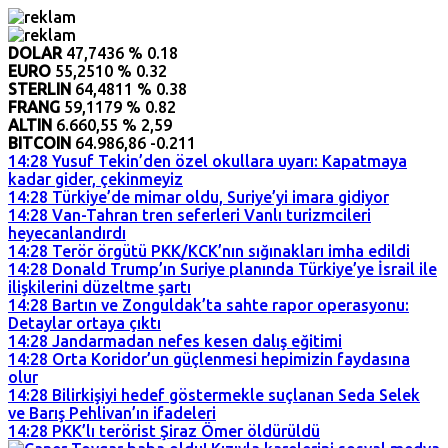
DOLAR
47,7436
% 0.18
EURO
55,2510
% 0.32
STERLIN
64,4811
% 0.38
FRANG
59,1179
% 0.82
ALTIN
6.660,55
% 2,59
BITCOIN
64.986,86
-0.211
14:28
Yusuf Tekin’den özel okullara uyarı: Kapatmaya
kadar gider, çekinmeyiz
14:28
Türkiye’de mimar oldu, Suriye’yi imara gidiyor
14:28
Van-Tahran tren seferleri Vanlı turizmcileri
heyecanlandırdı
14:28
Terör örgütü PKK/KCK’nın sığınakları imha edildi
14:28
Donald Trump’ın Suriye planında Türkiye’ye İsrail ile
ilişkilerini düzeltme şartı
14:28
Bartın ve Zonguldak’ta sahte rapor operasyonu:
Detaylar ortaya çıktı
14:28
Jandarmadan nefes kesen dalış eğitimi
14:28
Orta Koridor’un güçlenmesi hepimizin faydasına
olur
14:28
Bilirkişiyi hedef göstermekle suçlanan Seda Selek
ve Barış Pehlivan’ın ifadeleri
14:28
PKK’lı terörist Şiraz Ömer öldürüldü