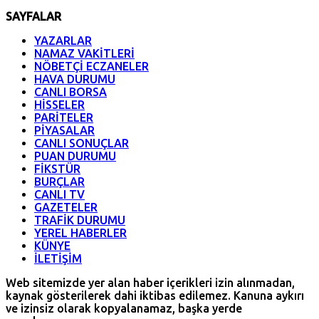
SAYFALAR
YAZARLAR
NAMAZ VAKİTLERİ
NÖBETÇİ ECZANELER
HAVA DURUMU
CANLI BORSA
HİSSELER
PARİTELER
PİYASALAR
CANLI SONUÇLAR
PUAN DURUMU
FİKSTÜR
BURÇLAR
CANLI TV
GAZETELER
TRAFİK DURUMU
YEREL HABERLER
KÜNYE
İLETİŞİM
Web sitemizde yer alan haber içerikleri izin alınmadan,
kaynak gösterilerek dahi iktibas edilemez. Kanuna aykırı
ve izinsiz olarak kopyalanamaz, başka yerde