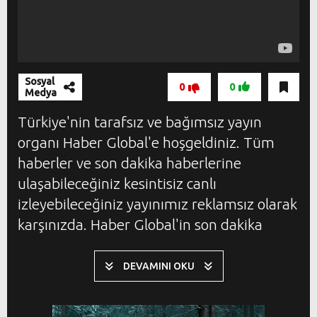
Sosyal
0
0
Medya
Türkiye'nin tarafsız ve bağımsız yayın
organı Haber Global'e hoşgeldiniz. Tüm
haberler ve son dakika haberlerine
ulaşabileceğiniz kesintisiz canlı
izleyebileceğiniz yayınımız reklamsız olarak
karşınızda. Haber Global'in son dakika
refleksiyle yayınladığı tüm haberleri
buradan canlı olarak izleyebilirsiniz.
DEVAMINI OKU