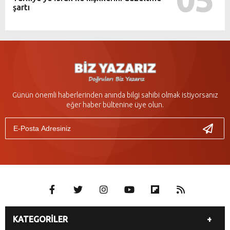
şartı
Günün önemli haberlerinden anında bilgi sahibi olmak istiyorsanız
eğer haber bültenine üye olun.
KATEGORİLER