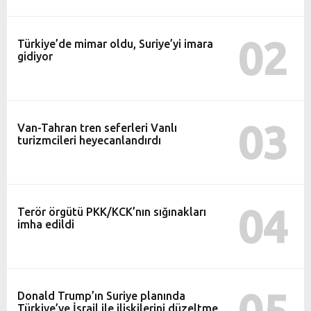
02
Türkiye’de mimar oldu, Suriye’yi imara
gidiyor
03
Van-Tahran tren seferleri Vanlı
turizmcileri heyecanlandırdı
04
Terör örgütü PKK/KCK’nın sığınakları
imha edildi
05
Donald Trump’ın Suriye planında
Türkiye’ye İsrail ile ilişkilerini düzeltme