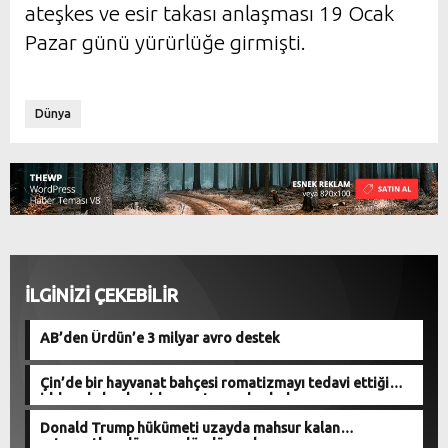
ateşkes ve esir takası anlaşması 19 Ocak
Pazar günü yürürlüğe girmişti.
Dünya
İLGİNİZİ ÇEKEBİLİR
AB’den Ürdün’e 3 milyar avro destek
Çin’de bir hayvanat bahçesi romatizmayı tedavi ettiği
iddasıyla kaplan idrarı satmaya başladı
Donald Trump hükümeti uzayda mahsur kalan
astronotları dünyaya döndürecek