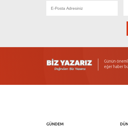
Günün önemli 
eğer haber bü
GÜNDEM
DÜ