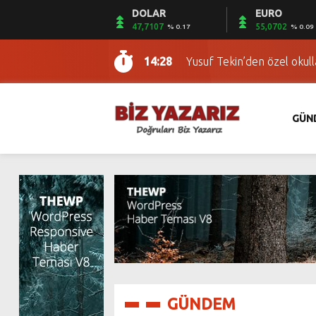
DOLAR
EURO
14:28
PKK’lı terörist Şiraz Ömer
47,7107
55,0702
% 0.17
% 0.09
14:28
Yusuf Tekin’den özel okul
14:28
Türkiye’de mimar oldu, Sur
14:28
Van-Tahran tren seferleri 
14:28
Terör örgütü PKK/KCK’nın 
GÜN
14:28
Donald Trump’ın Suriye plan
14:28
Bartın ve Zonguldak’ta sa
14:28
Jandarmadan nefes kesen 
14:28
Orta Koridor’un güçlenmes
14:28
Bilirkişiyi hedef gösterme
14:28
PKK’lı terörist Şiraz Ömer
14:28
Yusuf Tekin’den özel okul
GÜNDEM