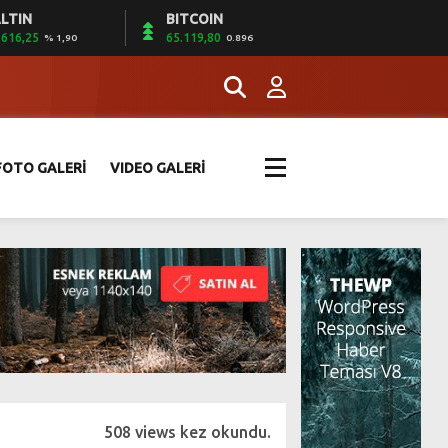
LTIN
BITCOIN
.616,25
65.119,80
% 1,90
0.896
FOTO GALERİ
VIDEO GALERİ
508 views kez okundu.