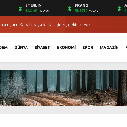
STERLIN
FRANG
A
 öldürüldü
64,2163
58,8730
6
% 0.06
% 0.47
lara uyarı: Kapatmaya kadar gider, çekinmeyiz
iye’yi imara gidiyor
Vanlı turizmcileri heyecanlandırdı
sığınakları imha edildi
DEM
DÜNYA
SİYASET
EKONOMİ
SPOR
MAGAZİN
ında Türkiye’ye İsrail ile ilişkilerini düzeltme şartı
hte rapor operasyonu: Detaylar ortaya çıktı
dalış eğitimi
i hepimizin faydasına olur
kle suçlanan Seda Selek ve Barış Pehlivan’ın ifadeleri
 öldürüldü
lara uyarı: Kapatmaya kadar gider, çekinmeyiz