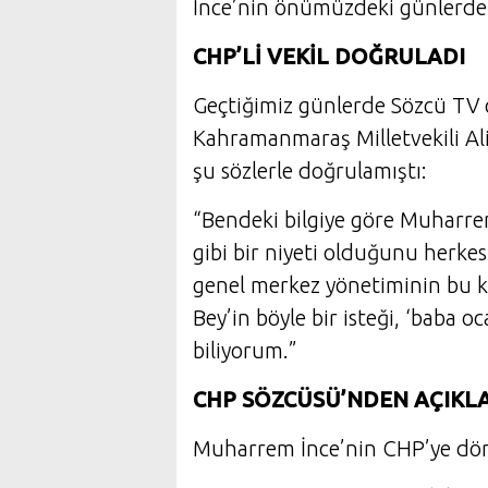
İnce’nin önümüzdeki günlerde k
CHP’Lİ VEKİL DOĞRULADI
Geçtiğimiz günlerde Sözcü TV 
Kahramanmaraş Milletvekili A
şu sözlerle doğrulamıştı:
“Bendeki bilgiye göre Muharre
gibi bir niyeti olduğunu herkes
genel merkez yönetiminin bu 
Bey’in böyle bir isteği, ‘baba 
biliyorum.”
CHP SÖZCÜSÜ’NDEN AÇIKL
Muharrem İnce’nin CHP’ye dönü