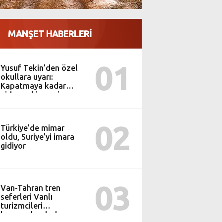
MANŞET HABERLERİ
01
Yusuf Tekin’den özel
okullara uyarı:
Kapatmaya kadar
gider, çekinmeyiz
02
Türkiye’de mimar
oldu, Suriye’yi imara
gidiyor
03
Van-Tahran tren
seferleri Vanlı
turizmcileri
heyecanlandırdı