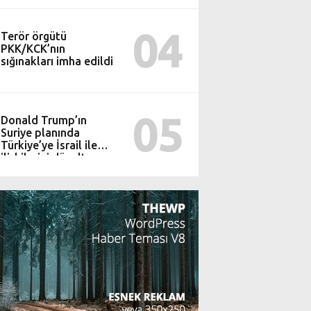
04
Terör örgütü
PKK/KCK’nın
sığınakları imha edildi
05
Donald Trump’ın
Suriye planında
Türkiye’ye İsrail ile
ilişkilerini düzeltme
şartı